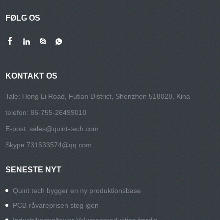
FØLG OS
KONTAKT OS
Tale: Hong Li Road, Futian District, Shenzhen 518028, Kina
telefon: 86-755-26499010
E-post:
sales@quint-tech.com
Skype:
731533574@qq.com
SENESTE NYT
Quint tech bygger en ny produktionsbase
PCB-råvareprisen steg igen