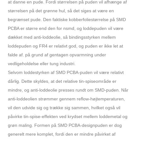
at danne en pude. Fordi størrelsen på puden vil afhænge af
størrelsen på det grønne hul, så det siges at være en
begrænset pude. Den faktiske kobberfoliestørrelse på SMD
PCBA er større end den for nsmd, og loddepuden vil være
dækket med anti-loddeolie, så bindingsstyrken mellem
loddepuden og FR4 er relativt god, og puden er ikke let at
falde af. på grund af gentagen opvarmning under
vedligeholdelse eller tung industri.
Selvom loddestyrken af ​​SMD PCBA-puden vil være relativt
dårlig. Dette skyldes, at det relative tin-spiseområde er
mindre, og anti-loddeolie presses rundt om SMD-puden. Når
anti-loddeolien strømmer gennem reflow-højtemperaturen,
vil den udvide sig og trække sig sammen, hvilket også vil
påvirke tin-spise-effekten ved krydset mellem loddemetal og
grøn maling. Formen på SMD PCBA-designpuden er dog
generelt mere komplet, fordi den er mindre påvirket af