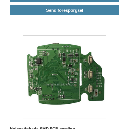
Send forespørgsel
Højhastigheds SMD PCB-samling