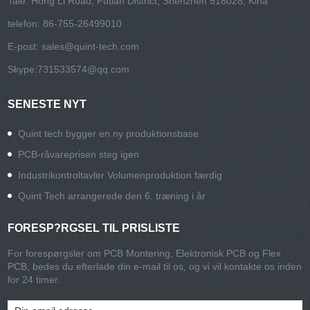
Tale: Hong Li Road, Futian District, Shenzhen 518028, Kina
telefon: 86-755-26499010
E-post:
sales@quint-tech.com
Skype:
731533574@qq.com
SENESTE NYT
Quint tech bygger en ny produktionsbase
PCB-råvareprisen steg igen
Industrikontroltavler Volumenproduktion færdig
Quint Tech arrangerede den 6. træning i år
FORESP?RGSEL TIL PRISLISTE
For forespørgsler om PCB Montering, Elektronisk PCB og Flex
PCB, bedes du efterlade din e-mail til os, og vi vil kontakte os inden
for 24 timer.