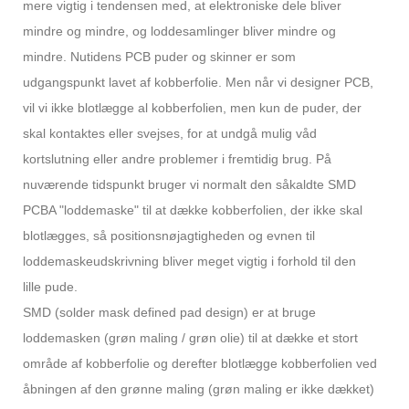
mere vigtig i tendensen med, at elektroniske dele bliver
mindre og mindre, og loddesamlinger bliver mindre og
mindre. Nutidens PCB puder og skinner er som
udgangspunkt lavet af kobberfolie. Men når vi designer PCB,
vil vi ikke blotlægge al kobberfolien, men kun de puder, der
skal kontaktes eller svejses, for at undgå mulig våd
kortslutning eller andre problemer i fremtidig brug. På
nuværende tidspunkt bruger vi normalt den såkaldte SMD
PCBA "loddemaske" til at dække kobberfolien, der ikke skal
blotlægges, så positionsnøjagtigheden og evnen til
loddemaskeudskrivning bliver meget vigtig i forhold til den
lille pude.
SMD (solder mask defined pad design) er at bruge
loddemasken (grøn maling / grøn olie) til at dække et stort
område af kobberfolie og derefter blotlægge kobberfolien ved
åbningen af ​​den grønne maling (grøn maling er ikke dækket)