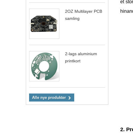
et st
hinan
2OZ Multilayer PCB
samling
2-lags aluminium
printkort
Alle nye produkter
2. P