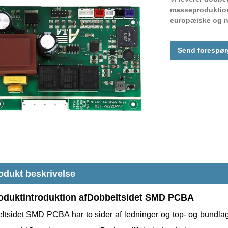
masseproduktions
europæiske og no
Send forespør
odukt beskrivelse
oduktintroduktion af
Dobbeltsidet SMD PCBA
ltsidet SMD PCBA har to sider af ledninger og top- og bundlag.