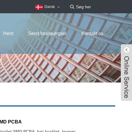
Dansk
Hent
Send forespørgsel
Kontakt os
 SMD PCBA
ltsidet SMD PCBA, høj kvalitet, leverer