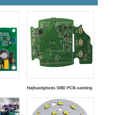
Højhastigheds SMD PCB-samling