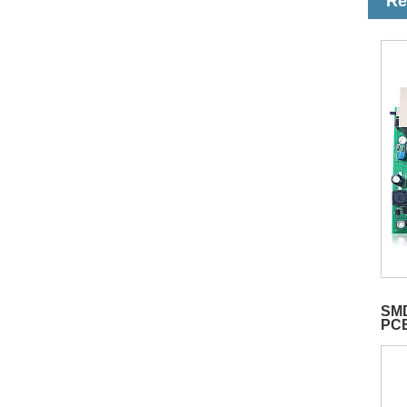
Re
SMD
PC