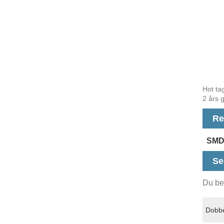
Hot tag
2 års g
Re
SMD
Se
Du bed