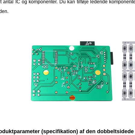
ort antal IC og komponenter. Du kan tilføje ledende komponent
den.
roduktparameter (specifikation) af den dobbeltside