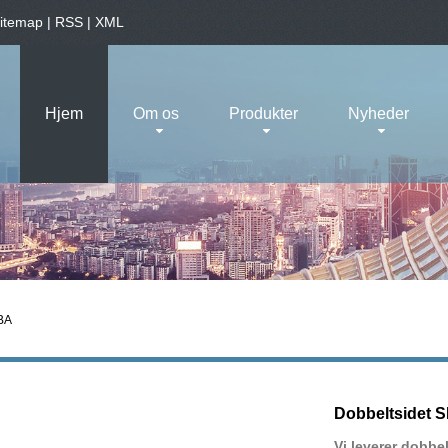
itemap
|
RSS
|
XML
Hjem
Om os
Produkter
Nyheder
BA
Dobbeltsidet
Vi leverer dobbe