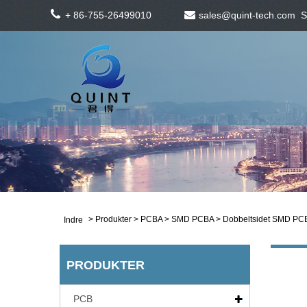
+ 86-755-26499010
sales@quint-tech.com
S
>
Produkter
>
PCBA
>
SMD PCBA
> Dobbeltsidet SMD PC
Indre
PRODUKTER
PCB