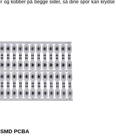
er og kobber på begge sider, så dine spor kan krydse
de SMD PCBA