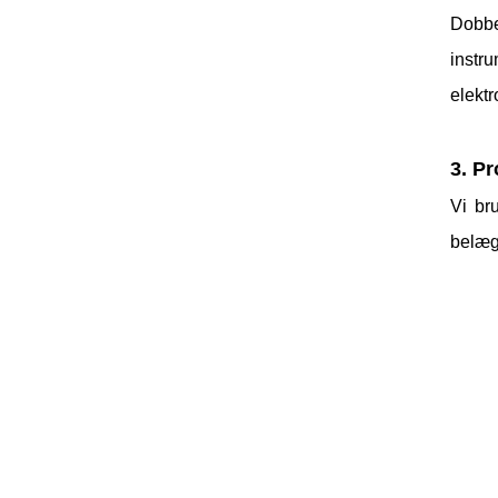
Dobbe
instr
elektr
3. P
Vi br
belæg