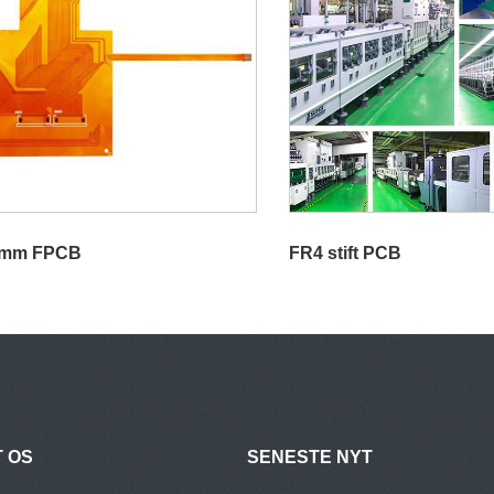
 mm FPCB
FR4 stift PCB
 OS
SENESTE NYT