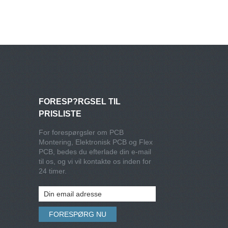
FORESP?RGSEL TIL
PRISLISTE
For forespørgsler om PCB
Montering, Elektronisk PCB og Flex
PCB, bedes du efterlade din e-mail
til os, og vi vil kontakte os inden for
24 timer.