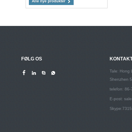
Alle nye produkter
FØLG OS
KONTAKT
Tale: Hong L
Shenzhen 5
telefon: 86
E-post:
sal
Skype:
731