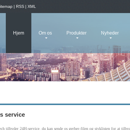
itemap
|
RSS
|
XML
Hjem
Om os
Produkter
Nyheder
s service
ch tilbyder 24H-service, du kan sende os gerber-filen og styklisten for at tilbyde