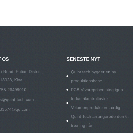
 OS
SENESTE NYT
i Road, Futian District,
Quint tech bygger en ny
18028, Kina
produktionsbase
-755-26499010
PCB-råvareprisen steg igen
Industrikontroltavler
es@quint-tech.com
Volumenproduktion færdig
533574@qq.com
Quint Tech arrangerede den 6.
træning i år