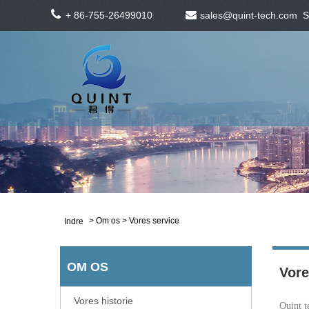
+ 86-755-26499010
sales@quint-tech.com
S
>
Om os
> Vores service
Indre
OM OS
Vore
Vores historie
Quint te