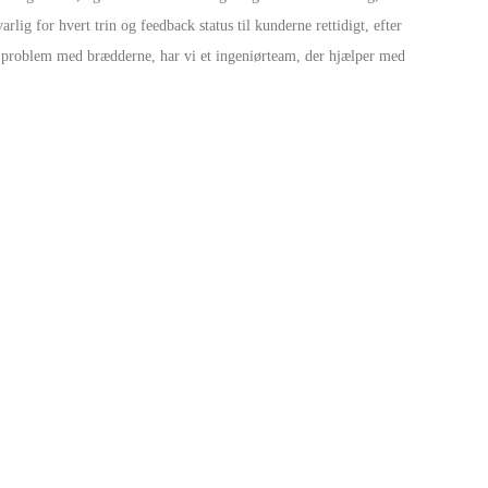
arlig for hvert trin og feedback status til kunderne rettidigt, efter
Live
et problem med brædderne, har vi et ingeniørteam, der hjælper med