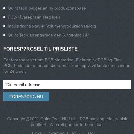
Quint tech bygger en ny produktionsbase
PCB-råvareprisen steg igen
Industrikontroltavler Volumenproduktion færdig
Quint Tech arrangerede den 6. træning i år
FORESP?RGSEL TIL PRISLISTE
For forespørgsler om PCB Montering, Elektronisk PCB og Flex
PCB, bedes du efterlade din e-mail til os, og vi vil kontakte os inden
for 24 timer.
Copyright@2021 Quint Tech HK Ltd. - PCB-samling, elektronisk
printkort - Alle rettigheder forbeholdes.
Links
|
Sitemap
|
RSS
|
XML
|