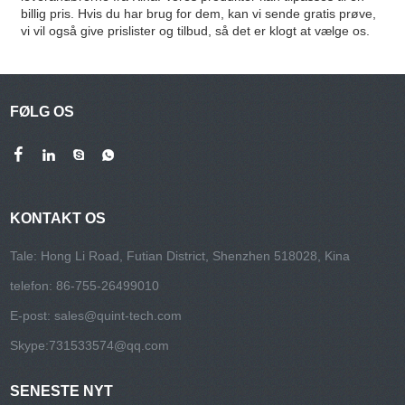
billig pris. Hvis du har brug for dem, kan vi sende gratis prøve,
vi vil også give prislister og tilbud, så det er klogt at vælge os.
FØLG OS
KONTAKT OS
Tale: Hong Li Road, Futian District, Shenzhen 518028, Kina
telefon: 86-755-26499010
E-post:
sales@quint-tech.com
Skype:
731533574@qq.com
SENESTE NYT