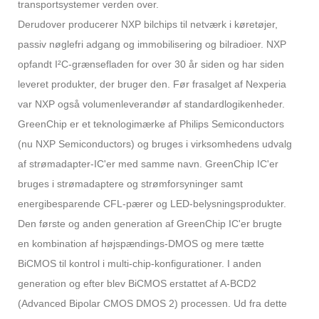
transportsystemer verden over.
Derudover producerer NXP bilchips til netværk i køretøjer,
passiv nøglefri adgang og immobilisering og bilradioer. NXP
opfandt I²C-grænsefladen for over 30 år siden og har siden
leveret produkter, der bruger den. Før frasalget af Nexperia
var NXP også volumenleverandør af standardlogikenheder.
GreenChip er et teknologimærke af Philips Semiconductors
(nu NXP Semiconductors) og bruges i virksomhedens udvalg
af strømadapter-IC'er med samme navn. GreenChip IC'er
bruges i strømadaptere og strømforsyninger samt
energibesparende CFL-pærer og LED-belysningsprodukter.
Den første og anden generation af GreenChip IC'er brugte
en kombination af højspændings-DMOS og mere tætte
BiCMOS til kontrol i multi-chip-konfigurationer. I anden
generation og efter blev BiCMOS erstattet af A-BCD2
(Advanced Bipolar CMOS DMOS 2) processen. Ud fra dette