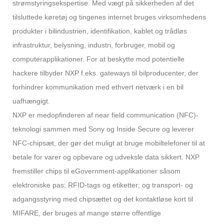
strømstyringsekspertise. Med vægt på sikkerheden af ​​det
tilsluttede køretøj og tingenes internet bruges virksomhedens
produkter i bilindustrien, identifikation, kablet og trådløs
infrastruktur, belysning, industri, forbruger, mobil og
computerapplikationer. For at beskytte mod potentielle
hackere tilbyder NXP f.eks. gateways til bilproducenter, der
forhindrer kommunikation med ethvert netværk i en bil
uafhængigt.
NXP er medopfinderen af ​​near field communication (NFC)-
teknologi sammen med Sony og Inside Secure og leverer
NFC-chipsæt, der gør det muligt at bruge mobiltelefoner til at
betale for varer og opbevare og udveksle data sikkert. NXP
fremstiller chips til eGovernment-applikationer såsom
elektroniske pas; RFID-tags og etiketter; og transport- og
adgangsstyring med chipsættet og det kontaktløse kort til
MIFARE, der bruges af mange større offentlige