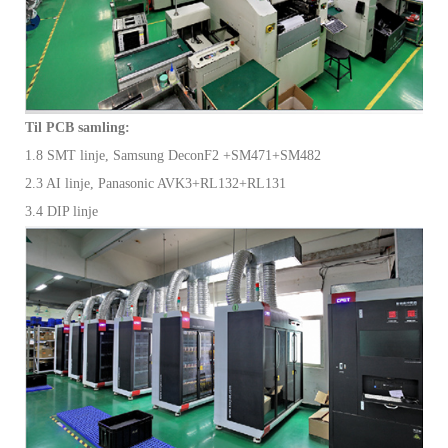
Til PCB samling:
1.8 SMT linje, Samsung DeconF2 +SM471+SM482
2.3 AI linje, Panasonic AVK3+RL132+RL131
3.4 DIP linje