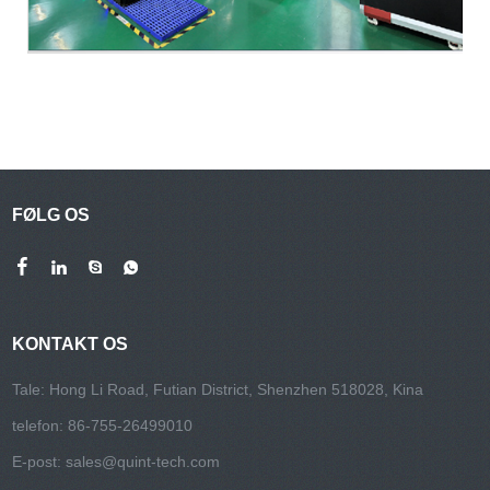
FØLG OS
KONTAKT OS
Tale: Hong Li Road, Futian District, Shenzhen 518028, Kina
telefon: 86-755-26499010
E-post:
sales@quint-tech.com