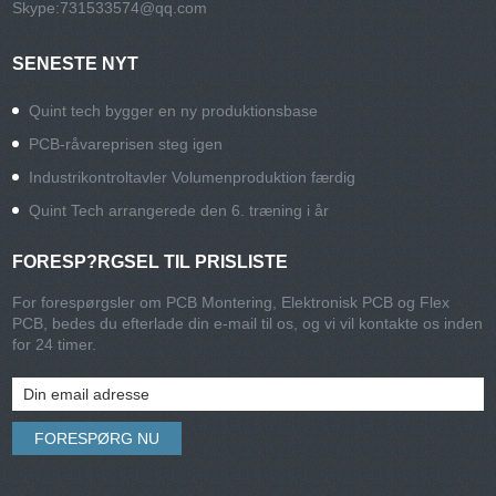
Skype:
731533574@qq.com
SENESTE NYT
Quint tech bygger en ny produktionsbase
PCB-råvareprisen steg igen
Industrikontroltavler Volumenproduktion færdig
Quint Tech arrangerede den 6. træning i år
FORESP?RGSEL TIL PRISLISTE
For forespørgsler om PCB Montering, Elektronisk PCB og Flex
PCB, bedes du efterlade din e-mail til os, og vi vil kontakte os inden
for 24 timer.