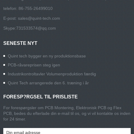
telefon: 86-755-26499010
E-post:
sales@quint-tech.com
Skype:
731533574@qq.com
SENESTE NYT
Quint tech bygger en ny produktionsbase
PCB-råvareprisen steg igen
Industrikontroltavler Volumenproduktion færdig
Quint Tech arrangerede den 6. træning i år
FORESP?RGSEL TIL PRISLISTE
For forespørgsler om PCB Montering, Elektronisk PCB og Flex
PCB, bedes du efterlade din e-mail til os, og vi vil kontakte os inden
for 24 timer.