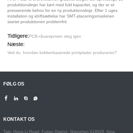
produktionslinjer har kørt med fuld kapacitet, og der er et
presserende behov for en ny produktionslinje. Efter 1 uges
installation og idriftsættelse har SMT-placeringsmaskinen
startet produktionen problemfrit.
Tidligere:
PCB-råvareprisen steg igen
Næste:
Ved du, hvordan kobberbaserede printplader produceres?
FØLG OS
KONTAKT OS
Tale: Hong Li Road, Futian District, Shenzhen 518028, Kina