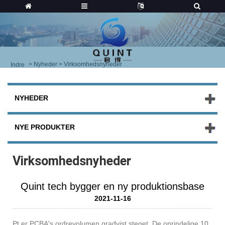
>
Nyheder
> Virksomhedsnyheder
Indre
NYHEDER
NYE PRODUKTER
Virksomhedsnyheder
Quint tech bygger en ny produktionsbase
2021-11-16
Pt er PCBA's ordrevolumen gradvist steget. De oprindelige 10