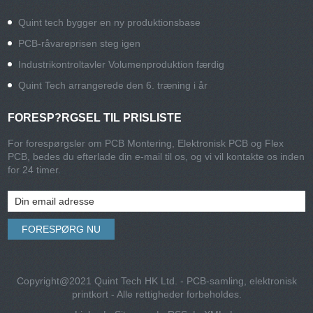
Quint tech bygger en ny produktionsbase
PCB-råvareprisen steg igen
Industrikontroltavler Volumenproduktion færdig
Quint Tech arrangerede den 6. træning i år
FORESP?RGSEL TIL PRISLISTE
For forespørgsler om PCB Montering, Elektronisk PCB og Flex
PCB, bedes du efterlade din e-mail til os, og vi vil kontakte os inden
for 24 timer.
Copyright@2021 Quint Tech HK Ltd. - PCB-samling, elektronisk
printkort - Alle rettigheder forbeholdes.