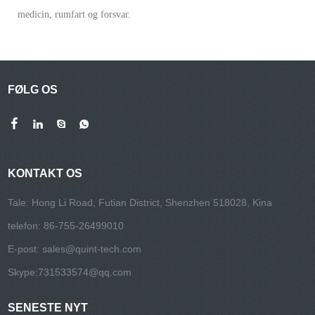
medicin, rumfart og forsvar.
FØLG OS
KONTAKT OS
Tale: Hong Li Road, Futian District, Shenzhen 518028, Kina
telefon: 86-755-26499010
E-post:
sales@quint-tech.com
Skype:
731533574@qq.com
SENESTE NYT