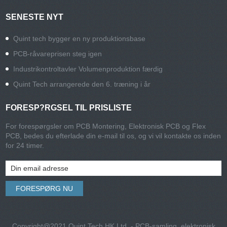
SENESTE NYT
Quint tech bygger en ny produktionsbase
PCB-råvareprisen steg igen
Industrikontroltavler Volumenproduktion færdig
Quint Tech arrangerede den 6. træning i år
FORESP?RGSEL TIL PRISLISTE
For forespørgsler om PCB Montering, Elektronisk PCB og Flex
PCB, bedes du efterlade din e-mail til os, og vi vil kontakte os inden
for 24 timer.
Copyright@2021 Quint Tech HK Ltd. - PCB-samling, elektronisk