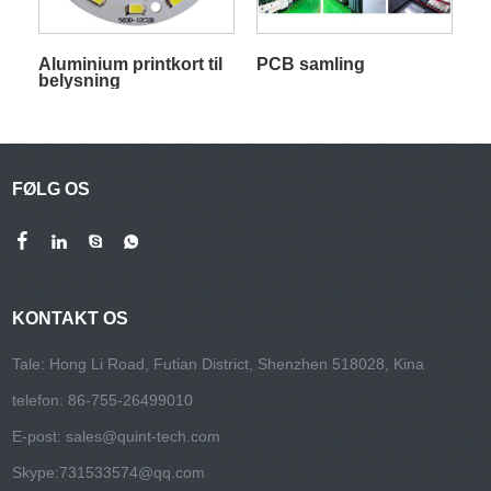
Aluminium printkort til
PCB samling
belysning
FØLG OS
KONTAKT OS
Tale: Hong Li Road, Futian District, Shenzhen 518028, Kina
telefon: 86-755-26499010
E-post:
sales@quint-tech.com
Skype:
731533574@qq.com